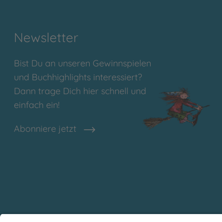
Newsletter
Bist Du an unseren Gewinnspielen
und Buchhighlights interessiert?
Dann trage Dich hier schnell und
einfach ein!
Abonniere jetzt