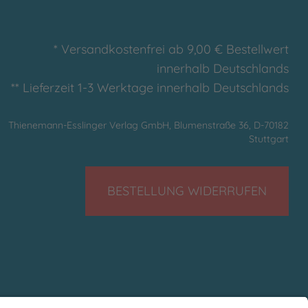
* Versandkostenfrei ab 9,00 € Bestellwert
innerhalb Deutschlands
** Lieferzeit 1-3 Werktage innerhalb Deutschlands
Thienemann-Esslinger Verlag GmbH, Blumenstraße 36, D-70182
Stuttgart
BESTELLUNG WIDERRUFEN