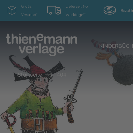
Gratis
Lieferzeit 1-3
Bezahl
Versand*
Werktage**
KINDERBÜC
Startseite
404